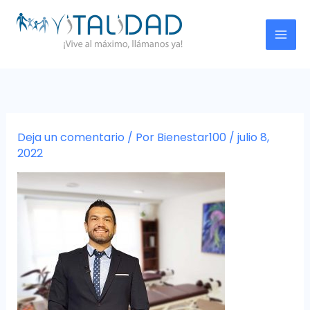
Ir
al
contenido
Deja un comentario
/ Por
Bienestar100
/
julio 8,
2022