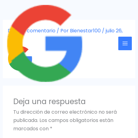
Ir
al
contenido
Deja un comentario
/ Por
Bienestar100
/
julio 26,
2022
Deja una respuesta
Tu dirección de correo electrónico no será
publicada.
Los campos obligatorios están
marcados con
*