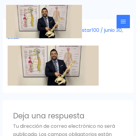
Ir
al
contenido
Deja un comentario
/ Por
Bienestar100
/
junio 30,
2022
Deja una respuesta
Tu dirección de correo electrónico no será
publicada.
Los campos obligatorios están